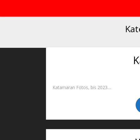
Kat
K
Katamaran Fotos, bis 2023....